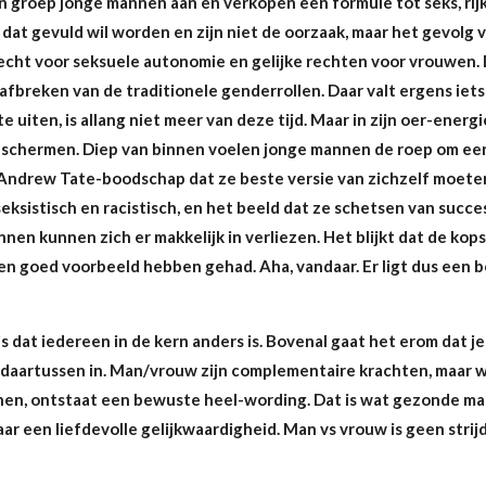
groep jonge mannen aan en verkopen een formule tot seks, rij
 dat gevuld wil worden en zijn niet de oorzaak, maar het gevolg v
echt voor seksuele autonomie en gelijke rechten voor vrouwen. 
t afbreken van de traditionele genderrollen. Daar valt ergens ie
te uiten, is allang niet meer van deze tijd. Maar in zijn oer-energ
eschermen. Diep van binnen voelen jonge mannen de roep om ee
 Andrew Tate-boodschap dat ze beste versie van zichzelf moeten
ksistisch en racistisch, en het beeld dat ze schetsen van succes
nnen kunnen zich er makkelijk in verliezen. Het blijkt dat de kop
n goed voorbeeld hebben gehad. Aha, vandaar. Er ligt dus een bel
s dat iedereen in de kern anders is. Bovenal gaat het erom dat je 
daartussen in. Man/vrouw zijn complementaire krachten, maar 
en, ontstaat een bewuste heel-wording. Dat is wat gezonde man
aar een liefdevolle gelijkwaardigheid. Man vs vrouw is geen stri