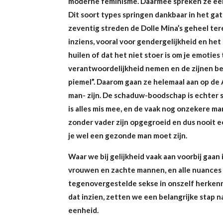
moderne feminisme. Daarmee spreken ze een 
Dit soort types springen dankbaar in het gat
zeventig streden de Dolle Mina’s geheel ter
inziens, vooral voor gendergelijkheid en he
huilen of dat het niet stoer is om je emoties 
verantwoordelijkheid nemen en de zijnen b
piemel”. Daarom gaan ze helemaal aan op de
man- zijn. De schaduw-boodschap is echter se
is alles mis mee, en de vaak nog onzekere ma
zonder vader zijn opgegroeid en dus nooit ee
je wel een gezonde man moet zijn.
Waar we bij gelijkheid vaak aan voorbij gaan i
vrouwen en zachte mannen, en alle nuances 
tegenovergestelde sekse in onszelf herkenn
dat inzien, zetten we een belangrijke stap n
eenheid.