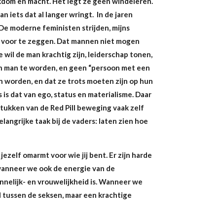
kdom en macht. Het legt ze geen windeieren.
an iets dat al langer wringt.
In de jaren
De moderne feministen strijden, mijns
ts voor te zeggen. Dat mannen niet mogen
ie wil de man krachtig zijn, leiderschap tonen,
n man te worden, en geen “persoon met een
 worden, en dat ze trots moeten zijn op hun
 is dat van ego, status en materialisme. Daar
stukken van de Red Pill beweging vaak zelf
angrijke taak bij de vaders: laten zien hoe
jezelf omarmt voor wie jij bent. Er zijn harde
wanneer we ook de energie van de
nelijk- en vrouwelijkheid is. Wanneer we
jd tussen de seksen, maar een krachtige