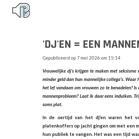
Ga
direct
naar
de
'DJ'EN = EEN MANN
hoofdinhoud
Gepubliceerd op 7 mei 2026 om 15:14
Vrouwelijke dj’s krijgen te maken met seksisme 
minder geld dan hun mannelijke collega’s. Waar 
het lef vandaan om vrouwen zo te benadelen? Is 
mannenprobleem? Laat ik daar eens induiken.
Tr
soms plat.
In de oertijd van het dj’en waren het 
platenkoffers op jacht gingen om met een m
hun publiek te vangen. Het was een tijd waa