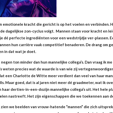
n emotionele kracht die gericht is op het voelen en verbinden. 
 de dagelijkse zon-cyclus volgt. Mannen staan voor kracht en lei
 je dé perfecte ingrediënten voor een wedstrijdje ver-plassen. 
mannen hun carrière vaak competitief benaderen. De drang om 
n in dat wat je doet.
t negen ton minder dan hun mannelijke collega’s. Dan vraag ik me
s weten precies wat de waarde is van wie zij vertegenwoordigen.
 dat een Charlotte de Witte meer verdient dan veel van haar mann
ills. Maar goed, dat is al jaren niet meer dé graadmeter, wat ik o
aar dertien-in-een-dozijn mannelijke collega’s uit. Het hele pl
elen nastreeft. Het zijn eigenschappen die we toekennen aan de 
 zien we beelden van vrouw-hatende “mannen” die zich uitspre