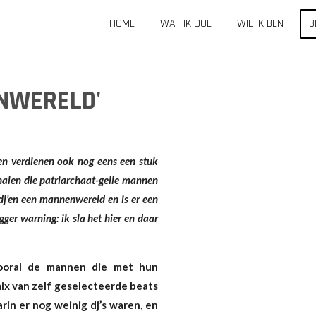
HOME
WAT IK DOE
WIE IK BEN
B
ENWERELD'
en verdienen ook nog eens een stuk
halen die patriarchaat-geile mannen
dj’en een mannenwereld en is er een
igger warning: ik sla het hier en daar
vooral de mannen die met hun
ix van zelf geselecteerde beats
rin er nog weinig dj’s waren, en