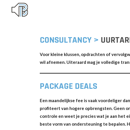
Ga
direct
naar
de
CONSULTANCY >
UURTARI
hoofdinhoud
Voor kleine klussen, opdrachten of vervolgwe
wil afnemen. Uiteraard mag je volledige tr
PACKAGE DEALS
Een maandelijkse fee is vaak voordeliger dan 
profiteert van hogere opbrengsten. Geen ond
controle en weet je precies wat je aan het
beste vorm van ondersteuning te bepalen. Ho