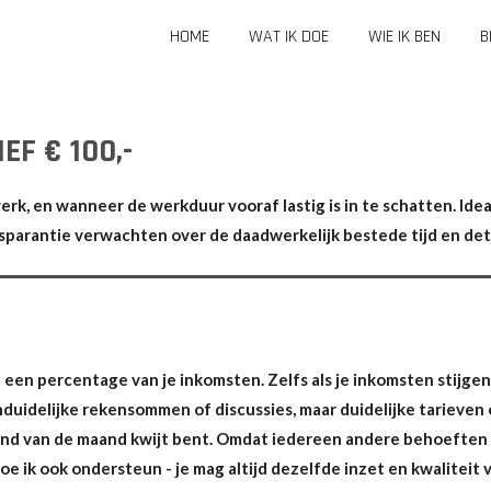
HOME
WAT IK DOE
WIE IK BEN
B
EF € 100,-
rk, en wanneer de werkduur vooraf lastig is in te schatten. Ideaa
ansparantie verwachten over de daadwerkelijk bestede tijd en d
een percentage van je inkomsten. Zelfs als je inkomsten stijgen bl
uidelijke rekensommen of discussies, maar duidelijke tarieven 
 eind van de maand kwijt bent. Omdat iedereen andere behoefte
e ik ook ondersteun - je mag altijd dezelfde inzet en kwaliteit