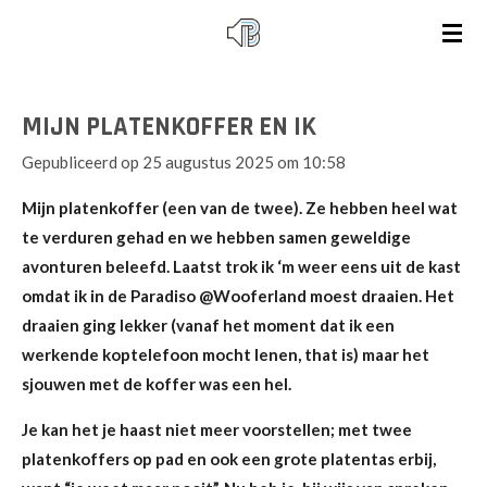
Ga
direct
naar
de
MIJN PLATENKOFFER EN IK
hoofdinhoud
Gepubliceerd op 25 augustus 2025 om 10:58
Mijn platenkoffer (een van de twee). Ze hebben heel wat
te verduren gehad en we hebben samen geweldige
avonturen beleefd. Laatst trok ik ‘m weer eens uit de kast
omdat ik in de Paradiso @Wooferland moest draaien. Het
draaien ging lekker (vanaf het moment dat ik een
werkende koptelefoon mocht lenen, that is) maar het
sjouwen met de koffer was een hel.
Je kan het je haast niet meer voorstellen; met twee
platenkoffers op pad en ook een grote platentas erbij,