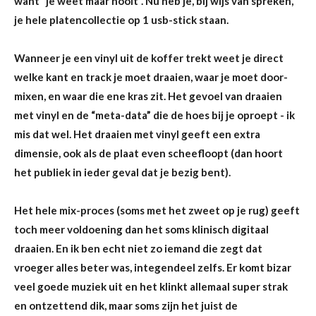
want “je weet maar nooit”. Nu heb je, bij wijs van spreken,
je hele platencollectie op 1 usb-stick staan.
Wanneer je een vinyl uit de koffer trekt weet je direct
welke kant en track je moet draaien, waar je moet door-
mixen, en waar die ene kras zit. Het gevoel van draaien
met vinyl en de “meta-data” die de hoes bij je oproept - ik
mis dat wel. Het draaien met vinyl geeft een extra
dimensie, ook als de plaat even scheefloopt (dan hoort
het publiek in ieder geval dat je bezig bent).
Het hele mix-proces (soms met het zweet op je rug) geeft
toch meer voldoening dan het soms klinisch digitaal
draaien. En ik ben echt niet zo iemand die zegt dat
vroeger alles beter was, integendeel zelfs. Er komt bizar
veel goede muziek uit en het klinkt allemaal super strak
en ontzettend dik, maar soms zijn het juist de