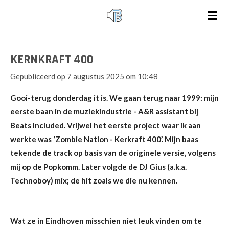
Ga
direct
naar
de
KERNKRAFT 400
hoofdinhoud
Gepubliceerd op 7 augustus 2025 om 10:48
Gooi-terug donderdag it is. We gaan terug naar 1999: mijn
eerste baan in de muziekindustrie - A&R assistant bij
Beats Included. Vrijwel het eerste project waar ik aan
werkte was ‘Zombie Nation - Kerkraft 400’. Mijn baas
tekende de track op basis van de originele versie, volgens
mij op de Popkomm. Later volgde de DJ Gius (a.k.a.
Technoboy) mix; de hit zoals we die nu kennen.
Wat ze in Eindhoven misschien niet leuk vinden om te